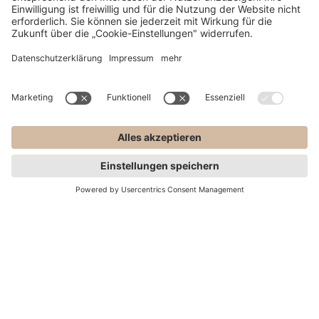
Wenn Sie kurzsichtig sind, sehen Sie in der Nähe scharf, aber in
der Ferne unscharf, dies kann durch eine konkave Linse korrigiert
werden. Ihre Dioptrie-Werte sind dann durch einen negativen
Wert gekennzeichnet. Wenn Sie weitsichtig sind, dann sehen Sie
in der Ferne scharf, haben aber unter anderem Probleme
Gegenstände in der Nähe zu erkennen oder zu lesen. Ihre
Weitsichtigkeit kann dann mit einem konvexen Brillenglas
korrigiert werden. Dann haben Sie einen positiven Dioptrie-Wert.
Filialen
Termin
Mehrstärkengläser
In Mehrstärkengläser sind Bereiche unterschiedlicher Stärke
eingearbeitet. So können diese Gläser mehr als nur einen
Sehfehler ausgleichen.